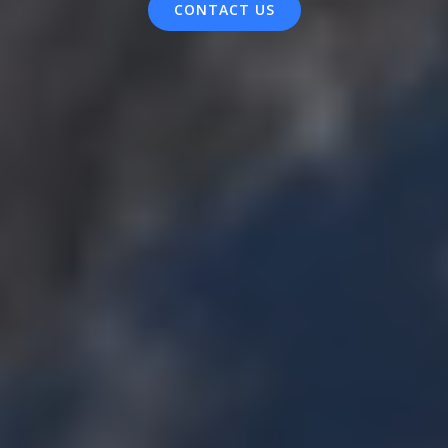
CONTACT US